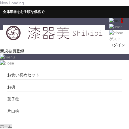
Now Loading...
会津漆器をお手頃な価格で
0
ゲスト
ログイン
新規会員登録
お食い初めセット
お椀
菓子盆
片口椀
ホーム