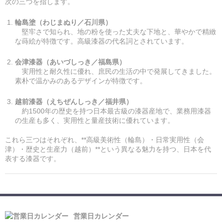
次の三つを指します。
輪島塗（わじまぬり／石川県）
堅牢さで知られ、地の粉を使った丈夫な下地と、華やかで精緻
な蒔絵が特徴です。高級漆器の代名詞とされています。
会津漆器（あいづしっき／福島県）
実用性と耐久性に優れ、庶民の生活の中で発展してきました。
素朴で温かみのあるデザインが特徴です。
越前漆器（えちぜんしっき／福井県）
約1500年の歴史を持つ日本最古級の漆器産地で、業務用漆器
の生産も多く、実用性と量産技術に優れています。
これら三つはそれぞれ、**高級美術性（輪島）・日常実用性（会
津）・歴史と生産力（越前）**という異なる魅力を持つ、日本を代
表する漆器です。
営業日カレンダー