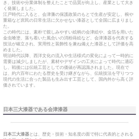
き、技術や分業体制を整えたことで品質が向上し、産業として大き
く発展しました。
江戸時代に入ると、会津藩の保護政策のもとで生産が安定し、椀や
重箱など庶民の日常生活に欠かせない漆器として全国に広まりまし
た。
この時代には、素朴で親しみやすい絵柄の会津絵や、金箔を用いた
金虫喰塗、落ち着いた風合いの消粉蒔絵など、会津漆器を代表する
技法が確立され、実用性と装飾性を兼ね備えた漆器として評価を高
めました。
明治時代以降、西洋文化の流入や生活様式の変化によって一時的に
需要は減少しましたが、素材やデザインの工夫によって時代に適応
し、戦後には伝統工芸としての価値が再認識されました。現在で
は、約六百年にわたる歴史を受け継ぎながら、伝統技法を守りつつ
現代の生活に合った製品も生み出す工芸として、国内外から高く評
価されています。
日本三大漆器である会津漆器
日本三大漆器
とは、歴史・技術・知名度の面で特に代表的とされる