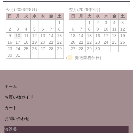
今月(2026年8月)
翌月(2026年9月)
日
月
火
水
木
金
土
日
月
火
水
木
金
土
1
1
2
3
4
5
2
3
4
5
6
7
8
6
7
8
9
10
11
12
9
10
11
12
13
14
15
13
14
15
16
17
18
19
16
17
18
19
20
21
22
20
21
22
23
24
25
26
23
24
25
26
27
28
29
27
28
29
30
30
31
(
発送業務休日)
ホーム
お買い物ガイド
カート
お問い合わせ
漆器美